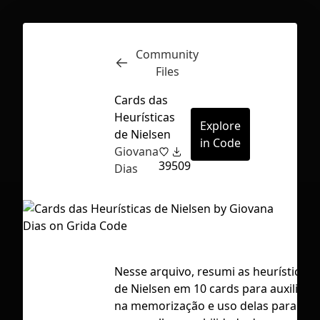
Community
Inspect
Conversations
Files
Cards das
Heurísticas
Explore
de Nielsen
in Code
Giovana
39
509
Dias
Nesse arquivo, resumi as heurísticas
de Nielsen em 10 cards para auxiliar
First Loading might take a while
na memorização e uso delas para
depending on your file size.