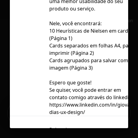
uma melhor usabilidade do seu
produto ou serviço.
No selection
Nele, você encontrará:
10 Heurísticas de Nielsen em cards
(Página 1)
Cards separados em folhas A4, para
imprimir (Página 2)
Cards agrupados para salvar como
imagem (Página 3)
Espero que goste!
Se quiser, você pode entrar em
contato comigo através do linkedin:
https://www.linkedin.com/in/giovana-
Ready to build your Apps with
dias-ux-design/
Sign Up
Grida?
Related
Contents