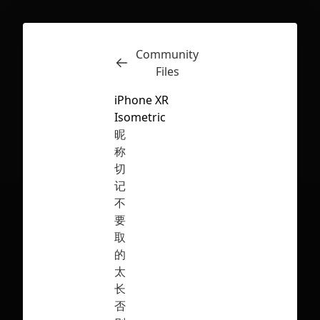
Community
Inspect
Conversations
Files
iPhone XR
Isometric
昵
称
切
记
不
要
取
的
太
长
First Loading might take a while
否
depending on your file size.