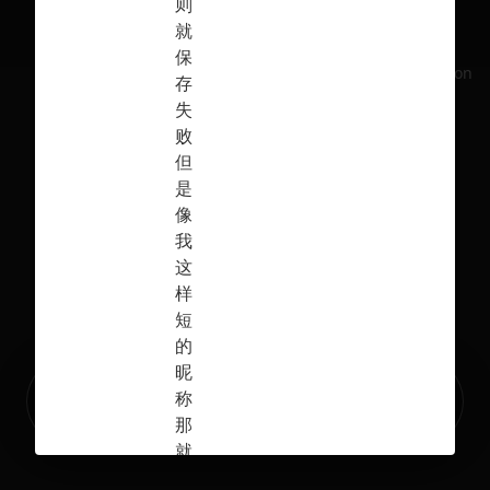
则
就
保
No selection
存
失
败
但
是
像
我
这
样
短
的
昵
Ready to build your Apps with
称
Sign Up
Grida?
那
就
是