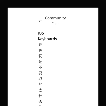
Community
Inspect
Conversations
Files
iOS
Keyboards
昵
称
切
记
不
要
取
的
太
长
First Loading might take a while
否
depending on your file size.