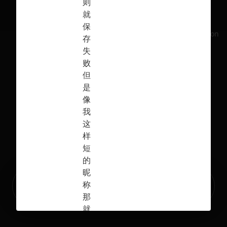
则
就
保
No selection
存
失
败
但
是
像
我
这
样
短
的
昵
Ready to build your Apps with
称
Sign Up
Grida?
那
就
是