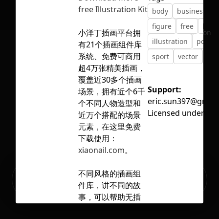
free Illustration Kit
body
business
e
figure
free
heal
小洋丁插画平台拥
No selection
illustration
poster
有21个插画组件库
系统、免费可商用
sport
vector
yog
超4万张精美插画，
覆盖近30多个插画
Support:
场景，拥有近个6千
eric.sun397@gmail
个不同人物造型和
Licensed under
CC 
近万个搭配的场景
元素，在这里免费
下载使用：
xiaonail.com
。
Ready to build your Apps with
不同风格的插画组
Sign Up
Grida?
件库，讲不同的故
事，可以帮助无插
画基础的用户快速