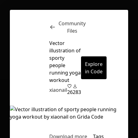
Community
Inspect
Conversations
Files
Vector
illustration of
sporty
Explore
people
in Code
running yoga
workout
xiaonail
26
283
First Loading might take a while
Download more
Tags
depending on your file size.