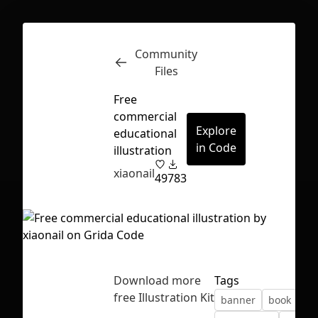
Community
Inspect
Conversations
Files
Free
commercial
Explore
educational
in Code
illustration
xiaonail
49
783
Download more
Tags
free Illustration Kit
banner
book
ed
First Loading might take a while
depending on your file size.