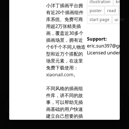
illustration
knowl
小洋丁插画平台拥
poster
read
scho
有近20个插画组件
库系统、免费可商
No selection
start page
ui
ve
用超2万张精美插
画，覆盖近30多个
Support:
插画场景，拥有近
eric.sun397@gmail
个6千个不同人物造
Licensed under
CC 
型和近万个搭配的
场景元素，在这里
免费下载使用：
xiaonail.com
。
不同风格的插画组
件库，讲不同的故
Ready to build your Apps with
事，可以帮助无插
Sign Up
Grida?
画基础的用户快速
建立自己想要的插
画，让你项目妙趣