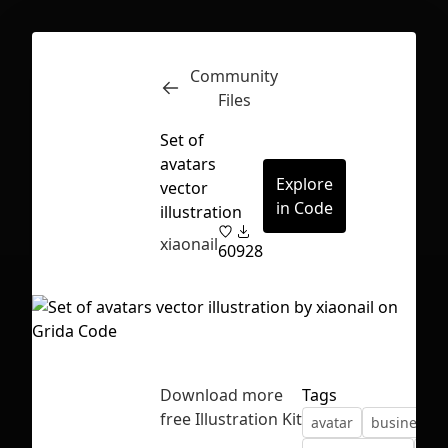
Community
Inspect
Conversations
Files
Set of
avatars
Explore
vector
in Code
illustration
xiaonail
60
928
Download more
Tags
free Illustration Kit
avatar
business
First Loading might take a while
depending on your file size.