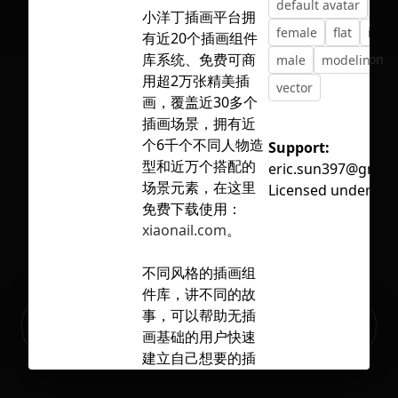
default avatar
edi
小洋丁插画平台拥
female
flat
illus
有近20个插画组件
库系统、免费可商
No selection
male
modeling
用超2万张精美插
vector
画，覆盖近30多个
插画场景，拥有近
个6千个不同人物造
Support:
型和近万个搭配的
eric.sun397@gmail
场景元素，在这里
Licensed under
CC 
免费下载使用：
xiaonail.com
。
不同风格的插画组
件库，讲不同的故
Ready to build your Apps with
事，可以帮助无插
Sign Up
Grida?
画基础的用户快速
建立自己想要的插
画，让你项目妙趣