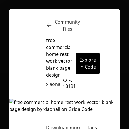
Community
Inspect
Conversations
Files
free
commercial
home rest
Explore
work vector
in Code
blank page
design
xiaonail
18
191
First Loading might take a while
Download more
Tags
depending on your file size.