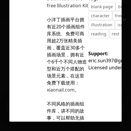
free Illustration Kit
blank page
busin
character
free
h
小洋丁插画平台拥
No selection
illustration
isolati
有近20个插画组件
库系统、免费可商
reading
rest
vec
用超2万张精美插
画，覆盖近30多个
Support:
插画场景，拥有近
eric.sun397@gmail
个6千个不同人物造
Licensed under
CC 
型和近万个搭配的
场景元素，在这里
免费下载使用：
xiaonail.com
。
Ready to build your Apps with
不同风格的插画组
Sign Up
Grida?
件库，讲不同的故
事，可以帮助无插
画基础的用户快速