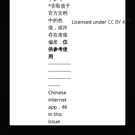
*非取值于
官方文档
中的色
No selection
Licensed under
CC BY 4.0
值，或许
存在准值
偏差，
仅
供参考使
用
---------------
---------------
---------------
--------
Chinese
internet
Ready to build your Apps with
app，46
Sign Up
Grida?
in this
issue