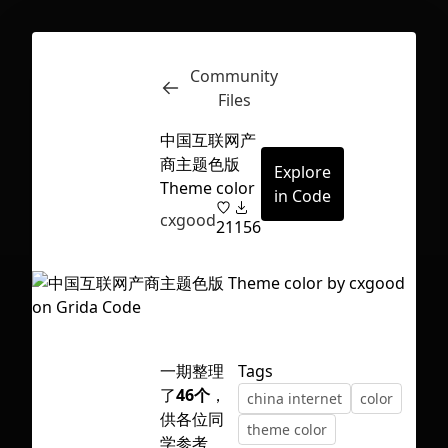
Community
Inspect
Conversations
Files
中国互联网产
商主题色版
Explore
Theme color
in Code
cxgood
21
156
一期整理
Tags
了
46个
，
china internet
color
供各位同
First Loading might take a while
theme color
学参考
depending on your file size.