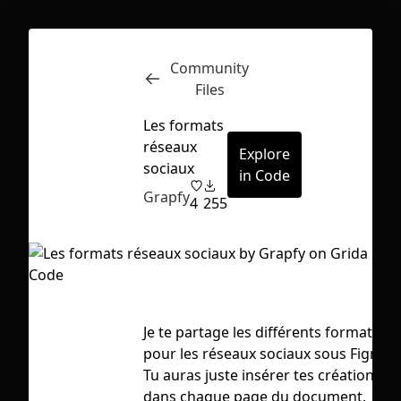
Community
Inspect
Conversations
Files
Les formats
réseaux
Explore
sociaux
in Code
Grapfy
4
255
Je te partage les différents formats
pour les réseaux sociaux sous Figma.
Tu auras juste insérer tes créations
First Loading might take a while
dans chaque page du document.
depending on your file size.