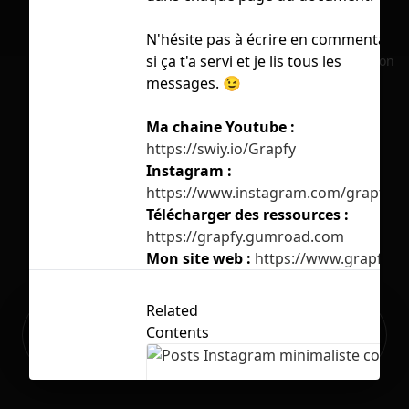
N'hésite pas à écrire en commentaire
si ça t'a servi et je lis tous les
No selection
messages. 😉
Ma chaine Youtube :
https://swiy.io/Grapfy
Instagram :
https://www.instagram.com/grapfy_f
Télécharger des ressources :
https://grapfy.gumroad.com
Mon site web :
https://www.grapfy.fr
Related
Ready to build your Apps with
Contents
Sign Up
Grida?