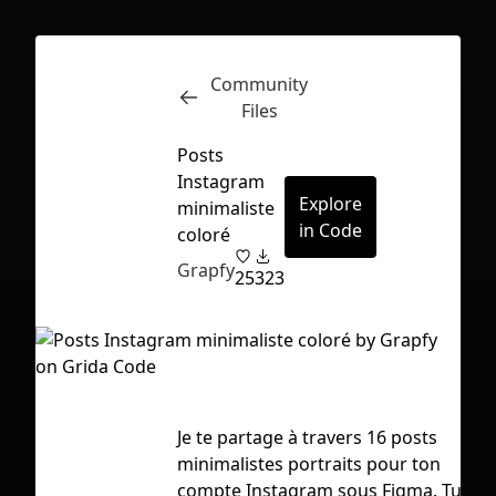
Community
Inspect
Conversations
Files
Posts
Instagram
Explore
minimaliste
in Code
coloré
Grapfy
25
323
Je te partage à travers 16 posts
minimalistes portraits pour ton
First Loading might take a while
compte Instagram sous Figma. Tu
depending on your file size.