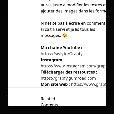
auras juste à modifier les textes et
ajouter des images dans les formes.
No selection
N'hésite pas à écrire en commentaire
si ça t'a servi et je lis tous les
messages. 😉
Ma chaine Youtube :
https://swiy.io/Grapfy
Instagram :
https://www.instagram.com/grapfy_f
Télécharger des ressources :
https://grapfy.gumroad.com
Mon site web :
https://www.grapfy.fr
Ready to build your Apps with
Sign Up
Grida?
Related
Contents