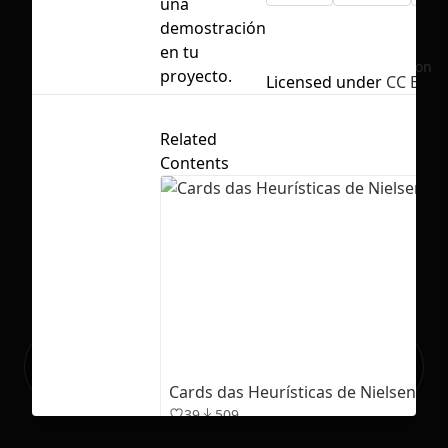
una
demostración
en tu
No selection
proyecto.
Licensed under
CC BY 4.
Related
Contents
Ready to build your Apps with
Sign Up
Grida?
Cards das Heurísticas de Nielsen
39
509