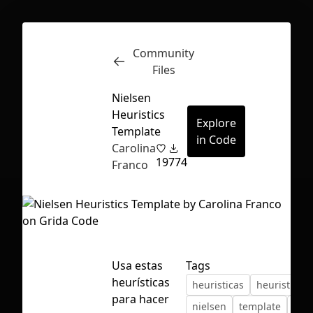
Community
Inspect
Conversations
Files
Nielsen
Heuristics
Explore
Template
in Code
Carolina
19
774
Franco
Usa estas
Tags
heurísticas
heuristicas
heuristics
First Loading might take a while
para hacer
nielsen
template
ux
depending on your file size.