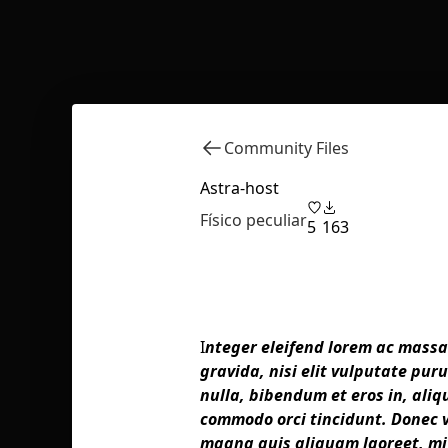
Community Files
Astra-host
Físico peculiar
5
163
I
nteger eleifend lorem ac massa
gravida, nisi elit vulputate pur
nulla, bibendum et eros in, aliq
commodo orci tincidunt. Donec 
magna quis aliquam laoreet, mi e