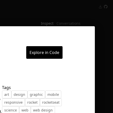
Inspect
Conversations
Explore in Code
Tags
art
design
graphic
mobile
a
responsive
rocket
rocketseat
science
web
web design
i.