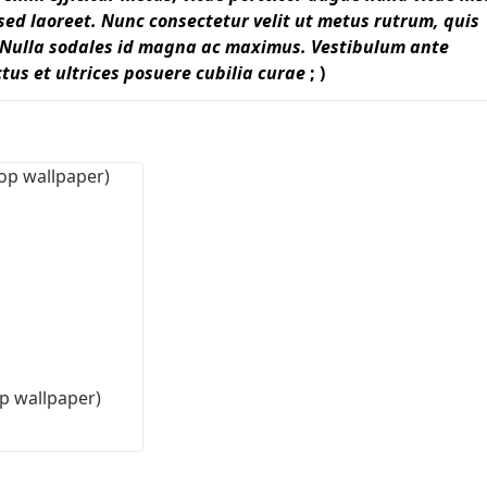
d laoreet. Nunc consectetur velit ut metus rutrum, quis
Nulla sodales id magna ac maximus. Vestibulum ante
First Loading might take a while
depending on your file size.
ctus et ultrices posuere cubilia curae
;
)
p wallpaper)